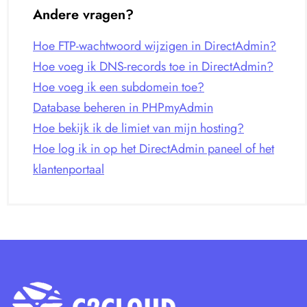
Andere vragen?
Hoe FTP-wachtwoord wijzigen in DirectAdmin?
Hoe voeg ik DNS-records toe in DirectAdmin?
Hoe voeg ik een subdomein toe?
Database beheren in PHPmyAdmin
Hoe bekijk ik de limiet van mijn hosting?
Hoe log ik in op het DirectAdmin paneel of het
klantenportaal